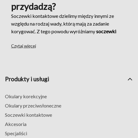
przydadzą?
Soczewki kontaktowe dzielimy między innymi ze
względu na rodzaj wady, którą mają za zadanie
korygować. Z tego powodu wyróżniamy
soczewki
sferyczne
, toryczne oraz progresywne. Spośród nich
Czytaj więcej
najbardziej podstawowym rodzajem są
soczewki
sferyczne
. Ich przeznaczeniem jest korygowanie
krótkowzroczności lub nadwzroczności. Zobacz,
czym się charakteryzują i w jaki sposób prawidłowo je
dobrać.
Produkty i usługi
Soczewki sferyczne
służą korekcji dwóch, bardzo
często spotykanych u pacjentów wad:
Okulary korekcyjne
krótkowzroczności i nadwzroczności. Jak z tymi
Okulary przeciwsłoneczne
nieprawidłowościami radzą sobie
soczewki sferyczne
?
Soczewki kontaktowe
Otóż sama nazwa soczewki wynika z tego, że
kształtem przypomina ona wycinek kuli (sfera to
Akcesoria
inaczej powierzchnia kuli). Taka budowa gwarantuje
Specjaliści