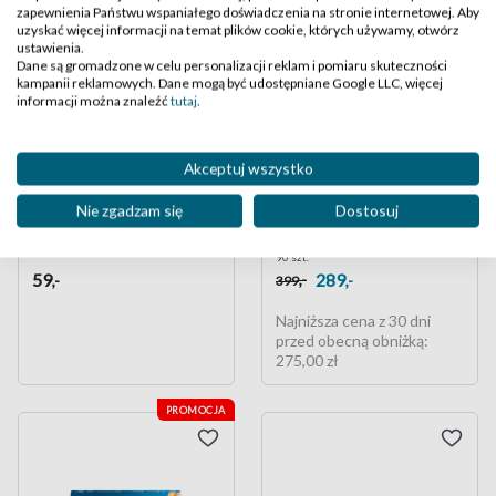
zapewnienia Państwu wspaniałego doświadczenia na stronie internetowej. Aby
uzyskać więcej informacji na temat plików cookie, których używamy, otwórz
ustawienia.
Dane są gromadzone w celu personalizacji reklam i pomiaru skuteczności
kampanii reklamowych. Dane mogą być udostępniane Google LLC, więcej
informacji można znaleźć
tutaj
.
Akceptuj wszystko
All Vue Colors Soft plus
Dailies Total1
Nie zgadzam się
Dostosuj
90 szt.
59
289
,-
,-
,-
399
Najniższa cena z 30 dni
przed obecną obniżką:
275,00 zł
PROMOCJA