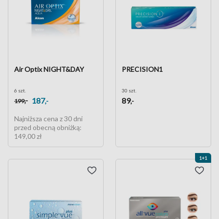
Air Optix NIGHT&DAY
PRECISION1
6 szt.
30 szt.
187
89
,-
,-
,-
199
Najniższa cena z 30 dni
przed obecną obniżką:
149,00 zł
1+1