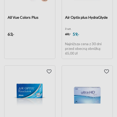
All Vue Colors Plus
Air Optix plus HydraGlyde
3 szt.
63
59
,-
,-
,-
69
Najniższa cena z 30 dni
przed obecną obniżką:
65,00 zł