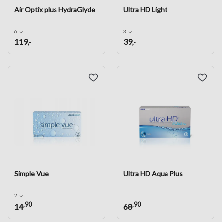
Air Optix plus HydraGlyde
Ultra HD Light
6 szt.
3 szt.
119
39
,-
,-
Simple Vue
Ultra HD Aqua Plus
2 szt.
,90
,90
14
68