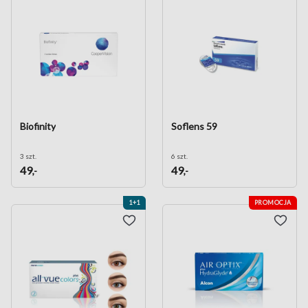
Biofinity
Soflens 59
3 szt.
6 szt.
49
49
,-
,-
1+1
PROMOCJA