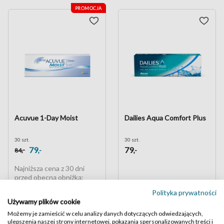
PROMOCJA
Acuvue 1-Day Moist
Dailies Aqua Comfort Plus
30 szt.
30 szt.
79
79
,-
,-
,-
84
Najniższa cena z 30 dni
przed obecną obniżką:
74,00 zł
Polityka prywatności
Używamy plików cookie
1+1
PROMOCJA
Możemy je zamieścić w celu analizy danych dotyczących odwiedzających,
ulepszenia naszej strony internetowej, pokazania spersonalizowanych treści i