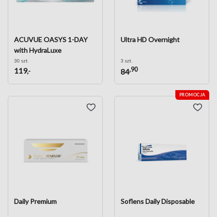
ACUVUE OASYS 1-DAY
Ultra HD Overnight
with HydraLuxe
30 szt.
3 szt.
,90
119
,-
84
PROMOCJA
Daily Premium
Soflens Daily Disposable