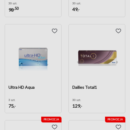
30 szt.
30 szt.
,50
49
,-
98
Ultra HD Aqua
Dailies Total1
3 szt.
30 szt.
75
129
,-
,-
PROMOCJA
PROMOCJA