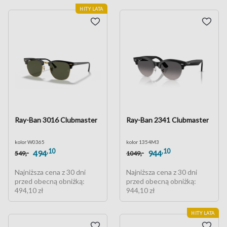
HITY LATA
Ray-Ban 3016 Clubmaster
Ray-Ban 2341 Clubmaster
kolor W0365
kolor 1354M3
,10
,10
,-
,-
494
944
549
1049
Najniższa cena z 30 dni
Najniższa cena z 30 dni
przed obecną obniżką:
przed obecną obniżką:
494,10 zł
944,10 zł
HITY LATA