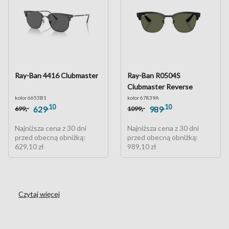
Ray-Ban 4416 Clubmaster
Ray-Ban R0504S
Clubmaster Reverse
kolor 6653B1
kolor 67839A
,10
,10
,-
,-
629
989
699
1099
Najniższa cena z 30 dni
Najniższa cena z 30 dni
przed obecną obniżką:
przed obecną obniżką:
629,10 zł
989,10 zł
Czytaj więcej