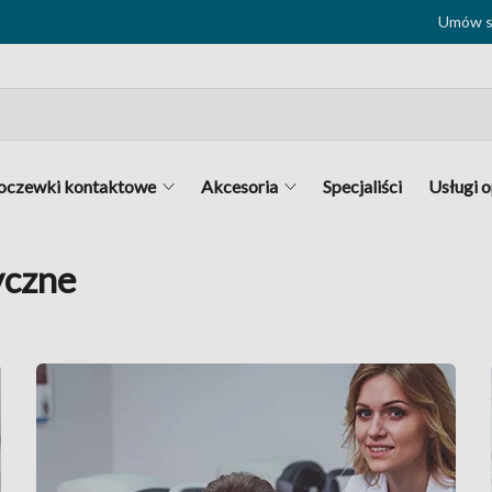
Umów si
oczewki kontaktowe
Akcesoria
Specjaliści
Usługi 
yczne