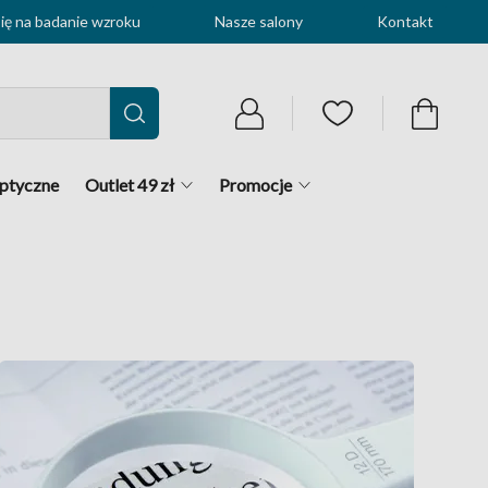
ę na badanie wzroku
Nasze salony
Kontakt
optyczne
Outlet 49 zł
Promocje