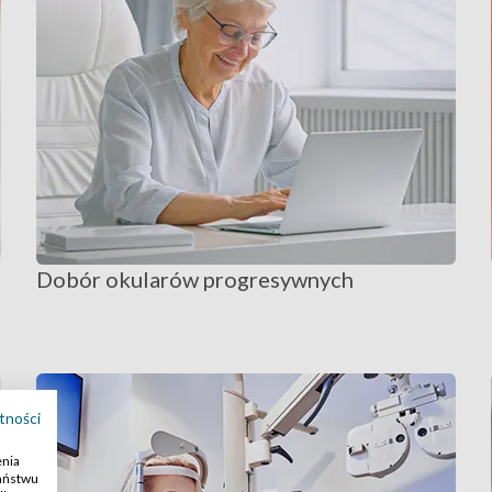
Dobór okularów progresywnych
tności
enia
Państwu