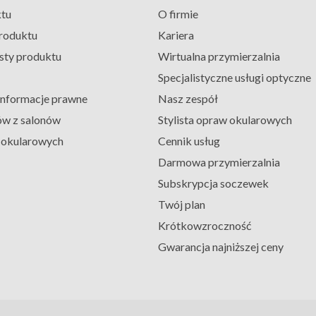
ktu
O firmie
roduktu
Kariera
sty produktu
Wirtualna przymierzalnia
Specjalistyczne usługi optyczne
 informacje prawne
Nasz zespół
ów z salonów
Stylista opraw okularowych
ł okularowych
Cennik usług
Darmowa przymierzalnia
Subskrypcja soczewek
Twój plan
Krótkowzroczność
Gwarancja najniższej ceny