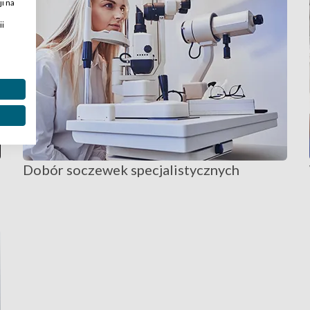
i na
ii
Dobór soczewek specjalistycznych