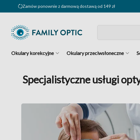
Zamów ponownie z darmową dostawą od 149 zł
Okulary korekcyjne
Okulary przeciwsłoneczne
S
Specjalistyczne usługi opt