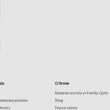
nta
O firmie
Badanie wzroku w Family Optic
zadawane pytania
Blog
tności
Nasze salony