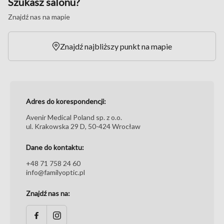
Szukasz salonu?
mogą w pełni chronić nasze oczy i okolice wokół przed
promieniowaniem słonecznym. Nawet jeśli okulary
Znajdź nas na mapie
kupujesz tylko dla ich walorów estetycznych, pamiętaj,
że oczy zbytnio narażone na promieniowanie UV
Znajdź najbliższy punkt na mapie
szybciej się męczą. W oznaczeniach zawsze szukaj
więc informacji o zastosowanym filtrze UV400, który
blokuje wszystkie promienie do długości 400
nanometrów. Polaryzowane soczewki niwelują
Adres do korespondencji:
odbijane promienie słoneczne, zapewniając pełen
komfort użytkowania nawet przy bardzo wąskich
Avenir Medical Poland sp. z o.o.
ul. Krakowska 29 D, 50-424 Wrocław
oprawkach. Promieniowanie UV może też prowadzić
do chorób w rodzaju zapalenia rogówki czy stanu
Dane do kontaktu:
zapalnego spojówki. Delikatna skóra w okolicach oczu
+48 71 758 24 60
ma zaś skłonności do szybszego starzenia się, dlatego
info@familyoptic.pl
nie może być narażana na długie przebywanie na
słońcu.
Znajdź nas na:
Moda powraca, a wraz z nią dodatki, o których nie
było słychać od lat. Prostokątne okulary z kolorowymi