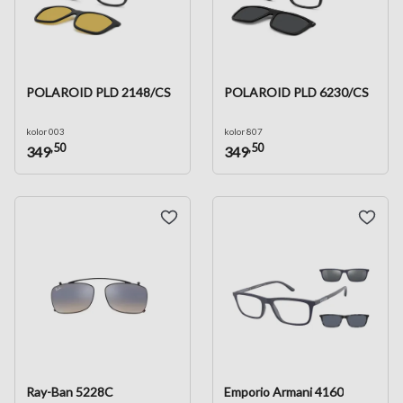
POLAROID PLD 2148/CS
POLAROID PLD 6230/CS
kolor 003
kolor 807
,50
,50
349
349
Ray-Ban 5228C
Emporio Armani 4160