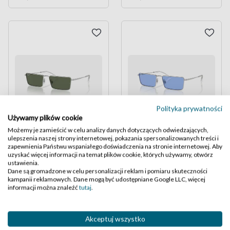
Polityka prywatności
Używamy plików cookie
Możemy je zamieścić w celu analizy danych dotyczących odwiedzających,
Ray-Ban 3741 EMY BIO-
Ray-Ban 3741 EMY BIO-
ulepszenia naszej strony internetowej, pokazania spersonalizowanych treści i
BASED PULSE
BASED PULSE
zapewnienia Państwu wspaniałego doświadczenia na stronie internetowej. Aby
uzyskać więcej informacji na temat plików cookie, których używamy, otwórz
kolor 003/9A
kolor 003/80
ustawienia.
,10
,10
,-
,-
899
719
999
799
Dane są gromadzone w celu personalizacji reklam i pomiaru skuteczności
kampanii reklamowych. Dane mogą być udostępniane Google LLC, więcej
Najniższa cena z 30 dni
Najniższa cena z 30 dni
informacji można znaleźć
tutaj
.
przed obecną obniżką:
przed obecną obniżką:
899,10 zł
719,10 zł
Akceptuj wszystko