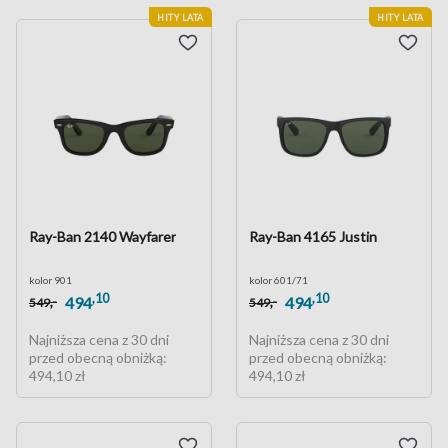
HITY LATA
HITY LATA
Ray-Ban 2140 Wayfarer
Ray-Ban 4165 Justin
kolor 901
kolor 601/71
,10
,10
,-
,-
494
494
549
549
Najniższa cena z 30 dni
Najniższa cena z 30 dni
przed obecną obniżką:
przed obecną obniżką:
494,10 zł
494,10 zł