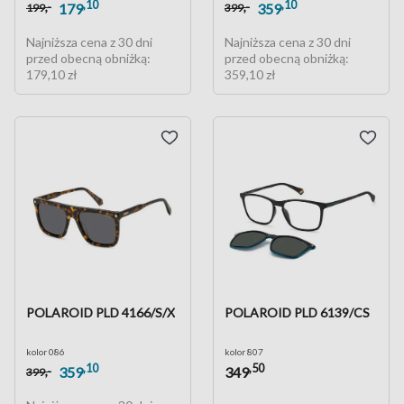
,10
,10
,-
,-
179
359
199
399
Najniższa cena z 30 dni
Najniższa cena z 30 dni
przed obecną obniżką:
przed obecną obniżką:
179,10 zł
359,10 zł
POLAROID PLD 4166/S/X
POLAROID PLD 6139/CS
kolor 086
kolor 807
,10
,50
,-
359
349
399