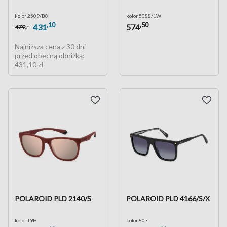
kolor 2509/B8
kolor 5088/1W
,10
,50
,-
431
574
479
Najniższa cena z 30 dni
przed obecną obniżką:
431,10 zł
POLAROID PLD 2140/S
POLAROID PLD 4166/S/X
kolor T9H
kolor 807