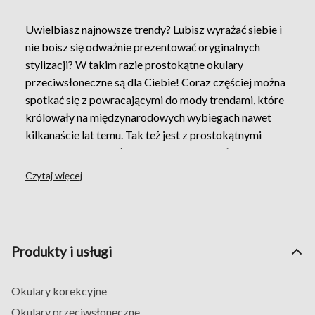
Uwielbiasz najnowsze trendy? Lubisz wyrażać siebie i
nie boisz się odważnie prezentować oryginalnych
stylizacji? W takim razie prostokątne okulary
przeciwsłoneczne są dla Ciebie! Coraz częściej można
spotkać się z powracającymi do mody trendami, które
królowały na międzynarodowych wybiegach nawet
kilkanaście lat temu. Tak też jest z prostokątnymi
okularami przeciwsłonecznymi. Mogą być szykownym
dodatkiem do eleganckiej stylizacji lub ciekawym
Czytaj więcej
dopełnieniem minimalistycznego looku. Możliwości
jest wiele – tylko od Ciebie zależy, jak wykorzystasz
potencjał tych ponadczasowych oprawek. Niezależnie
od tego, jakiej firmy okulary przeciwsłoneczne kupisz,
Produkty i usługi
pamiętaj o ochronie swoich oczu przed
promieniowaniem UV. Pośród okularów prostokątnych
Okulary korekcyjne
nie zabraknie klasycznych, ciemnych kolorów, jak i
odważnych, jaskrawych odcieni z błyszczącymi
Okulary przeciwsłoneczne