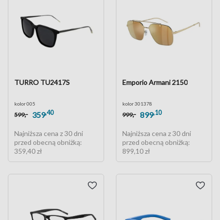
TURRO TU2417S
Emporio Armani 2150
kolor 005
kolor 301378
,40
,10
,-
,-
359
899
599
999
Najniższa cena z 30 dni
Najniższa cena z 30 dni
przed obecną obniżką:
przed obecną obniżką:
359,40 zł
899,10 zł