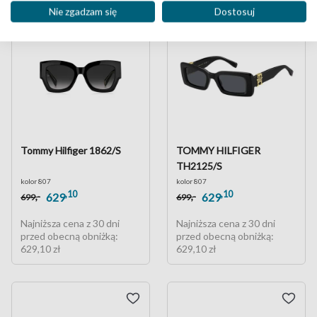
Nie zgadzam się
Dostosuj
Tommy Hilfiger 1862/S
TOMMY HILFIGER
TH2125/S
kolor 807
kolor 807
,10
,10
,-
,-
629
629
699
699
Najniższa cena z 30 dni
Najniższa cena z 30 dni
przed obecną obniżką:
przed obecną obniżką:
629,10 zł
629,10 zł