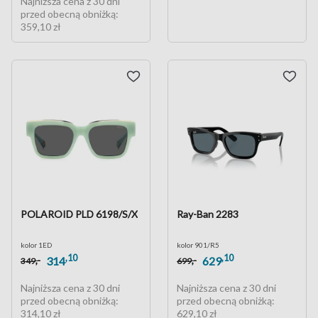
Najniższa cena z 30 dni
przed obecną obniżką:
359,10 zł
POLAROID PLD 6198/S/X
Ray-Ban 2283
kolor 1ED
kolor 901/R5
,10
,10
,-
,-
314
629
349
699
Najniższa cena z 30 dni
Najniższa cena z 30 dni
przed obecną obniżką:
przed obecną obniżką:
314,10 zł
629,10 zł