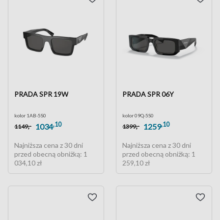
PRADA SPR 19W
PRADA SPR 06Y
kolor 1AB-5S0
kolor 09Q-5S0
,10
,10
,-
,-
1034
1259
1149
1399
Najniższa cena z 30 dni
Najniższa cena z 30 dni
przed obecną obniżką:
1
przed obecną obniżką:
1
034,10 zł
259,10 zł