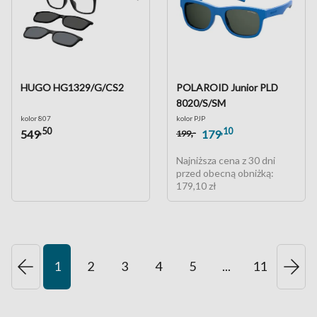
HUGO HG1329/G/CS2
POLAROID Junior PLD
8020/S/SM
kolor 807
kolor PJP
,50
,10
,-
549
179
199
Najniższa cena z 30 dni
przed obecną obniżką:
179,10 zł
1
2
3
4
5
...
11