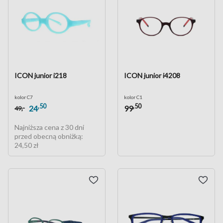
ICON junior i218
ICON junior i4208
kolor C7
kolor C1
,50
,50
,-
24
99
49
Najniższa cena z 30 dni
przed obecną obniżką:
24,50 zł