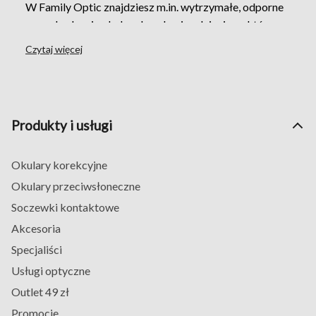
W Family Optic znajdziesz m.in. wytrzymałe, odporne
na uszkodzenia okulary korekcyjne dziecięce, które
zostały stworzone z myślą o najmłodszych. Wybór
Czytaj więcej
dostępnych propozycji jest szeroki – zarówno w
aspekcie kolorystycznym, jak i materiałowym. W
asortymencie znajdują się okulary wykonane z
tworzywa sztucznego, materiału molded, acetatu oraz
Produkty i usługi
metalu. Zastanawiasz się,
ile kosztują okulary
korekcyjne dla dziecka
? Produkty z tej kategorii
Okulary korekcyjne
wahają się w zakresie cenowym od 200 do około 600
złotych.
Okulary przeciwsłoneczne
Okulary te będą tak samo odpowiednie dla
Soczewki kontaktowe
dziewczynek, jak również dla chłopców. Ich
Akcesoria
podstawowym zadaniem jest korygowanie różnych
Specjaliści
wad wzroku, a w szczególności krótkowzroczności,
Usługi optyczne
dalekowzroczności czy też astygmatyzmu. Twoje
dziecko może zastosować tego rodzaju produkt, gdy
Outlet 49 zł
zakomunikuje Ci problem z pogarszającym się
Promocje