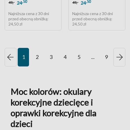
,50
,50
,-
,-
24
24
49
49
Najniższa cena z 30 dni
Najniższa cena z 30 dni
przed obecną obniżką:
przed obecną obniżką:
24,50 zł
24,50 zł
1
2
3
4
5
...
9
Moc kolorów: okulary
korekcyjne dziecięce i
oprawki korekcyjne dla
dzieci