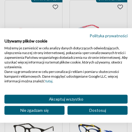
Polityka prywatności
Używamy plików cookie
Możemy je zamieścić w celu analizy danych dotyczących odwiedzających,
ulepszenia naszej strony internetowej, pokazania spersonalizowanych treści i
zapewnienia Państwu wspaniałego doświadczenia na stronie internetowej. Aby
uzyskać więcej informacji na temat plików cookie, których używamy, otwórz
Ray-Ban junior 1561
Solano Junior S50155
ustawienia.
Dane są gromadzone w celu personalizacji reklam i pomiaru skuteczności
kampanii reklamowych. Dane mogą być udostępniane Google LLC, więcej
kolor 3669
kolor D
informacji można znaleźć
tutaj
.
,50
,50
249
149
GWARANCJA CENY
Akceptuj wszystko
New
Nie zgadzam się
Dostosuj