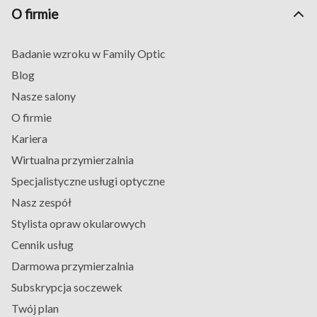
pomoże mu pogodzić się z koniecznością noszenia
O firmie
okularów.
Największą korzyścią, jaką dają
okulary korekcyjne
Badanie wzroku w Family Optic
dziecięce
oraz
oprawki korekcyjne dla dzieci
–
Blog
stanowiące całość – jest poprawa widzenia. Oferowane
Nasze salony
produkty korygują wady wzroku różnego rodzaju, m.in.
zeza. To z kolei niesie ze sobą zaletę w postaci
O firmie
poprawy jakości codziennego życia. Twoje dziecko
Kariera
przestanie mrużyć oczy, aby zobaczyć wyraźnie np.
Wirtualna przymierzalnia
literki w szkolnym podręczniku. Ten fakt wpłynie
Specjalistyczne usługi optyczne
pozytywnie na jego postępy w nauce. Ustąpi również
Nasz zespół
ból oczu – szczególnie dotkliwy w trakcie siedzenia
przed komputerem.
Stylista opraw okularowych
Twojemu dziecku przestanie również dokuczać
Cennik usług
światło, które razi wrażliwe oczy osoby z wadą
Darmowa przymierzalnia
wzroku. Zagwarantuje to komfort podczas
Subskrypcja soczewek
przebywania na słońcu czy też w pobliżu reflektorów –
Twój plan
np. na szkolnym przedstawieniu.