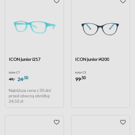
ICON junior i217
ICON junior i4200
kolor C7
kolor C3
,50
,50
,-
24
99
49
Najniższa cena z 30 dni
przed obecną obniżką:
24,50 zł