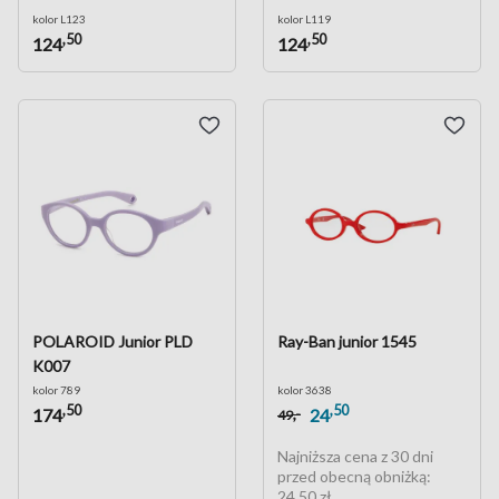
kolor L123
kolor L119
,50
,50
124
124
POLAROID Junior PLD
Ray-Ban junior 1545
K007
kolor 789
kolor 3638
,50
,50
,-
174
24
49
Najniższa cena z 30 dni
przed obecną obniżką:
24,50 zł