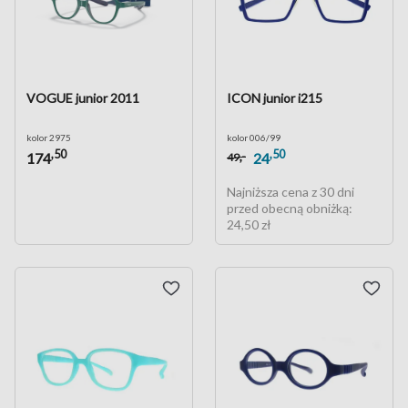
VOGUE junior 2011
ICON junior i215
kolor 2975
kolor 006/99
,50
,50
,-
174
24
49
Najniższa cena z 30 dni
przed obecną obniżką:
24,50 zł