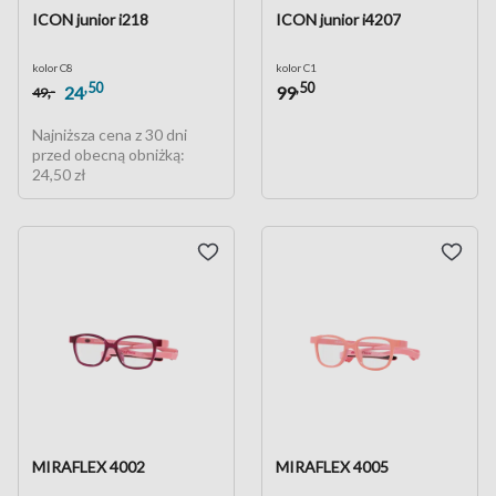
ICON junior i218
ICON junior i4207
kolor C8
kolor C1
,50
,50
,-
24
99
49
Najniższa cena z 30 dni
przed obecną obniżką:
24,50 zł
MIRAFLEX 4002
MIRAFLEX 4005