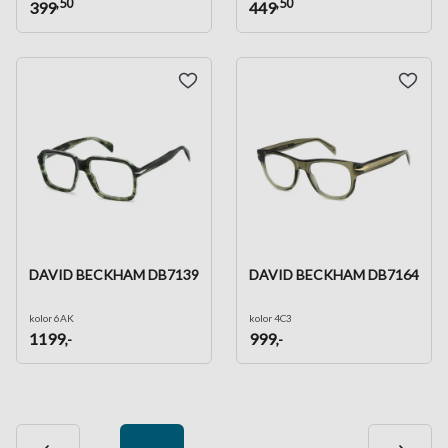
,50
,50
399
449
DAVID BECKHAM DB7139
DAVID BECKHAM DB7164
kolor 6AK
kolor 4C3
1199
999
,-
,-