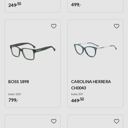
,50
499
,-
249
BOSS 1898
CAROLINA HERRERA
CH0043
kolor 1ED
kolor ZI9
,50
799
,-
449