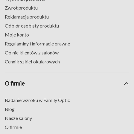
więc wybrać najlepszy model okularów i na co zwrócić
Zwrot produktu
uwagę podczas zakupów? Podczas poszukiwań zwróć
Reklamacja produktu
uwagę przede wszystkim na to, by Twoje okulary, w
Odbiór osobisty produktu
tym również
modne oprawki zielone
, pasowały do
Moje konto
Twojej twarzy.
Regulaminy i informacje prawne
W przypadku okularów jest to jeden z najważniejszych
aspektów i ma on znaczenie nie tylko wizualne, ale
Opinie klientów z salonów
także zdrowotne. Jeśli więc jesteś posiadaczem twarzy
Cennik szkieł okularowych
o drobnej budowie i blisko osadzonych oczach, nie
będziesz się dobrze czuć w oprawach szerokich. I
odwrotnie – jeśli zdecydujesz się na zbyt wąskie
O firmie
oprawki,
grube oprawki zielone
, to możesz nie tylko
optycznie pogrubić swoją twarz, ale także narazić się
Badanie wzroku w Family Optic
na problemy zdrowotne, takie jak ból głowy czy
Blog
migreny. Szczególnie więc zauszniki powinny być
Nasze salony
dopasowane do Ciebie.
Innym aspektem, na który również należy zwrócić
O firmie
uwagę podczas zakupów, jest także styl Twoich