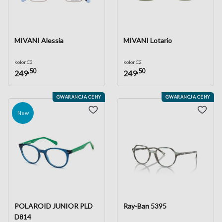
MIVANI Alessia
MIVANI Lotario
kolor C3
kolor C2
,50
,50
249
249
GWARANCJA CENY
GWARANCJA CENY
New
POLAROID JUNIOR PLD
Ray-Ban 5395
D814