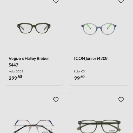
Vogue x Hailey Bieber
ICON junior i4208
5447
kolor 3003
kolor C3
,50
,50
299
99