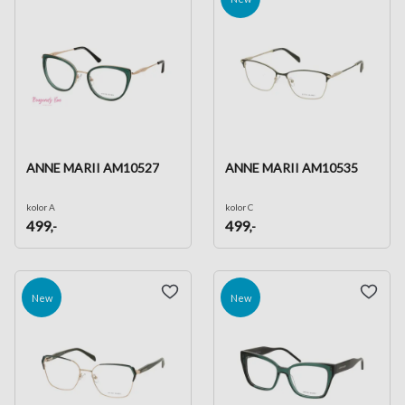
ANNE MARII AM10527
ANNE MARII AM10535
kolor A
kolor C
499
499
,-
,-
New
New