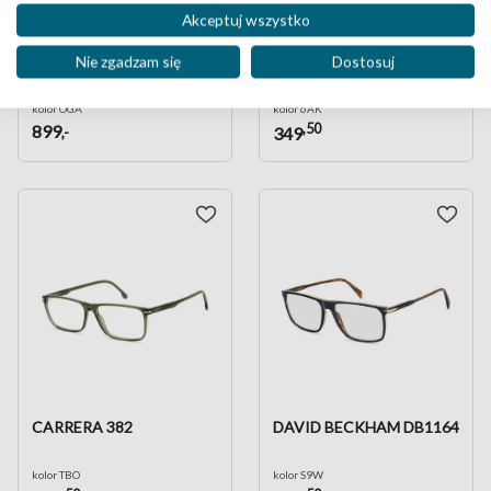
Akceptuj wszystko
Nie zgadzam się
Dostosuj
CAROLINA HERRERA
CARRERA 3036
HER0384
kolor OGA
kolor 6AK
,50
899
,-
349
CARRERA 382
DAVID BECKHAM DB1164
kolor TBO
kolor S9W