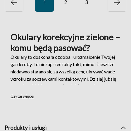
1
2
3
Okulary korekcyjne zielone –
komu będą pasować?
Okulary to doskonała ozdoba i urozmaicenie Twojej
garderoby. To niezaprzeczalny fakt, mimo iż jeszcze
niedawno starano się za wszelką cenę ukrywać wadę
wzroku za soczewkami kontaktowymi. Dzisiaj już się
tego nie robi. Ma na to wpływ także szeroki wybór
ciekawych wizualnie opraw okularowych w różnych
Czytaj więcej
kolorach. Możesz więc z powodzeniem zainwestować
w jedną z naszych propozycji, jaką są
okulary
korekcyjne zielone
i urozmaicić swoje codzienne
stylizacje. Dzięki naszym oprawkom zaznaczysz swój
Produkty i usługi
indywidualny styl, zaakcentujesz swoją