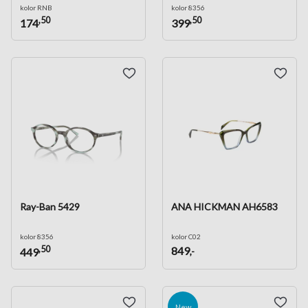
kolor RNB
kolor 8356
,50
,50
174
399
Ray-Ban 5429
ANA HICKMAN AH6583
kolor 8356
kolor C02
,50
849
,-
449
New