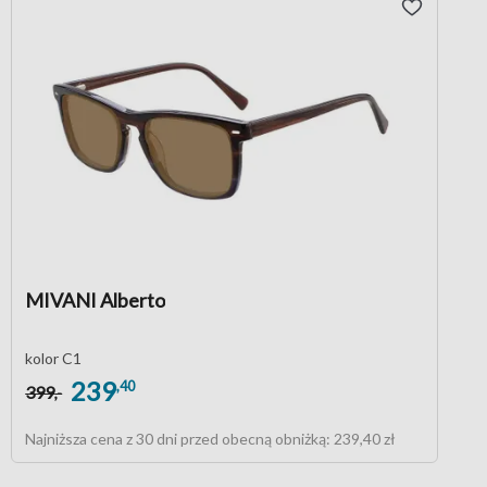
MIVANI Alberto
kolor C1
239
,40
399
,-
Najniższa cena z 30 dni przed obecną obniżką:
239,40 zł