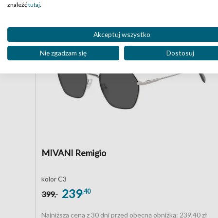
znaleźć
tutaj
.
Akceptuj wszystko
Nie zgadzam się
Dostosuj
MIVANI Remigio
kolor C3
239
,40
399
,-
Najniższa cena z 30 dni przed obecną obniżką:
239,40 zł