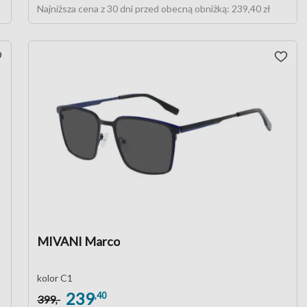
Najniższa cena z 30 dni przed obecną obniżką:
239,40 zł
MIVANI Marco
kolor C1
239
,40
399
,-