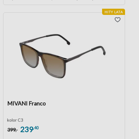
HITY LATA
MIVANI Franco
kolor C3
239
,40
399
,-