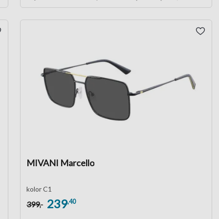
MIVANI Marcello
kolor C1
239
,40
399
,-