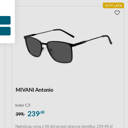
HITY LATA
MIVANI Antonio
kolor C3
239
,40
399
,-
Najniższa cena z 30 dni przed obecną obniżką:
239,40 zł