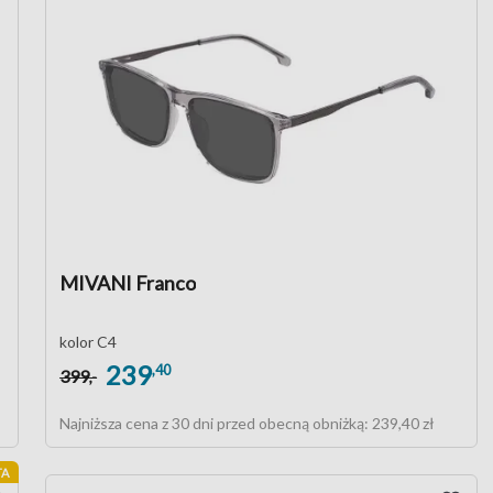
MIVANI Franco
kolor C4
239
,40
399
,-
Najniższa cena z 30 dni przed obecną obniżką:
239,40 zł
TA