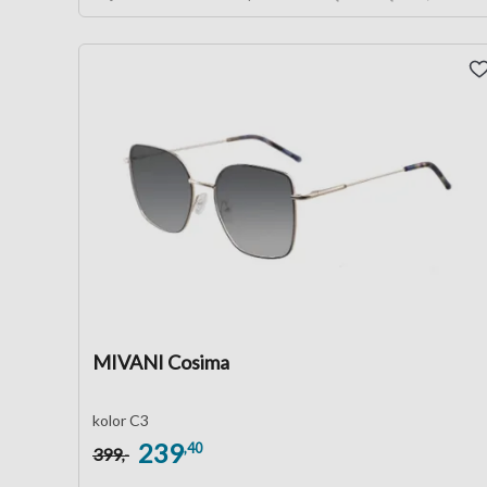
MIVANI Cosima
kolor C3
239
,40
399
,-