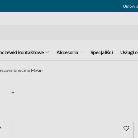
Umów si
oczewki kontaktowe
Akcesoria
Specjaliści
Usługi 
rzeciwsłoneczne Mivani