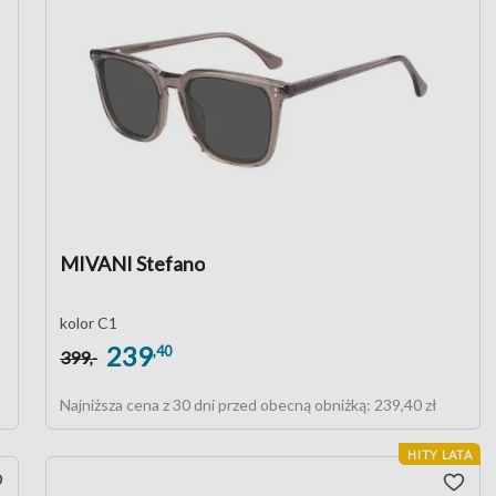
MIVANI Stefano
kolor C1
239
,40
399
,-
Najniższa cena z 30 dni przed obecną obniżką:
239,40 zł
HITY LATA