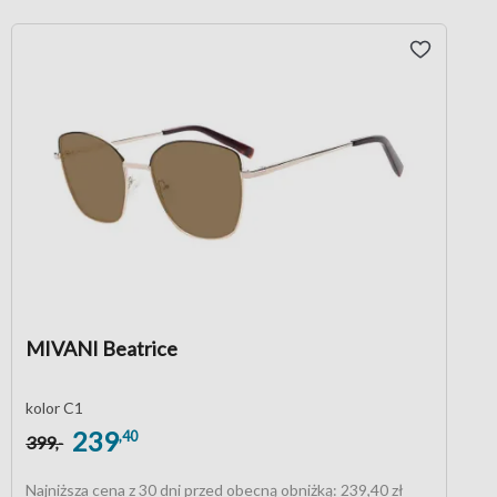
MIVANI Beatrice
kolor C1
239
,40
399
,-
Najniższa cena z 30 dni przed obecną obniżką:
239,40 zł