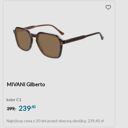
MIVANI Gilberto
kolor C1
239
,40
399
,-
Najniższa cena z 30 dni przed obecną obniżką:
239,40 zł