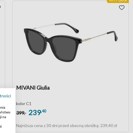
HITY LATA
MIVANI Giulia
tności
kolor C1
enia
239
,40
399
Państwu
,-
i na
Najniższa cena z 30 dni przed obecną obniżką:
239,40 zł
ii