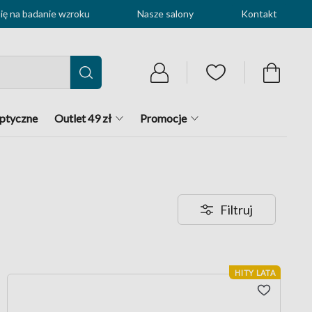
ę na badanie wzroku
Nasze salony
Kontakt
optyczne
Outlet 49 zł
Promocje
Filtruj
HITY LATA