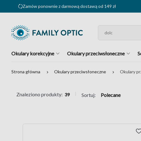
Zamów ponownie z darmową dostawą od 149 zł
Okulary korekcyjne
Okulary przeciwsłoneczne
S
Strona główna
Okulary przeciwsłoneczne
Okulary p
|
Znaleziono produkty:
39
Sortuj: