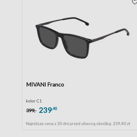
MIVANI Franco
kolor C1
239
,40
399
,-
Najniższa cena z 30 dni przed obecną obniżką:
239,40 zł