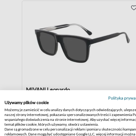
MIVANI Leonardo
Polityka prywa
Używamy plików cookie
kolor C1
Możemy je zamieścić w celu analizy danych dotyczących odwiedzających, ulepsz
239
,40
399
naszej strony internetowej, pokazania spersonalizowanych treści i zapewnienia 
,-
wspaniałego doświadczenia na stronie internetowej. Aby uzyskać więcej informacj
temat plików cookie, których używamy, otwórz ustawienia.
Najniższa cena z 30 dni przed obecną obniżką:
239,40 zł
Dane są gromadzone w celu personalizacji reklam i pomiaru skuteczności kampan
reklamowych. Dane mogą być udostępniane Google LLC, więcej informacji można