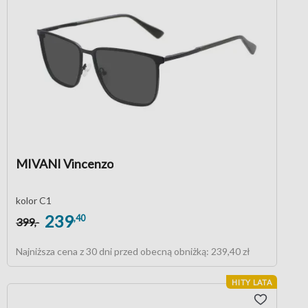
MIVANI Vincenzo
kolor C1
239
,40
399
,-
Najniższa cena z 30 dni przed obecną obniżką:
239,40 zł
HITY LATA