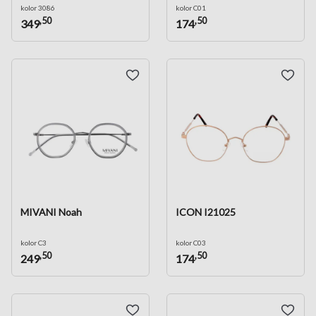
kolor 3086
kolor C01
,50
,50
349
174
MIVANI Noah
ICON I21025
kolor C3
kolor C03
,50
,50
249
174