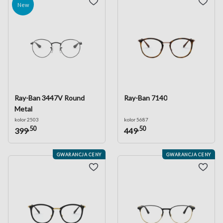
New
Ray-Ban 3447V Round
Ray-Ban 7140
Metal
kolor 2503
kolor 5687
,50
,50
399
449
GWARANCJA CENY
GWARANCJA CENY