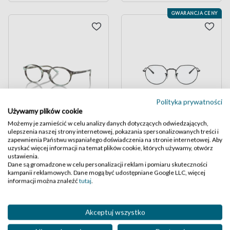
GWARANCJA CENY
Polityka prywatności
Używamy plików cookie
Możemy je zamieścić w celu analizy danych dotyczących odwiedzających,
Ray-Ban 5429
Ray-Ban 6465 Jack
ulepszenia naszej strony internetowej, pokazania spersonalizowanych treści i
zapewnienia Państwu wspaniałego doświadczenia na stronie internetowej. Aby
uzyskać więcej informacji na temat plików cookie, których używamy, otwórz
kolor 8356
kolor 2509
ustawienia.
,50
,50
449
349
Dane są gromadzone w celu personalizacji reklam i pomiaru skuteczności
kampanii reklamowych. Dane mogą być udostępniane Google LLC, więcej
informacji można znaleźć
tutaj
.
GWARANCJA CENY
New
Akceptuj wszystko