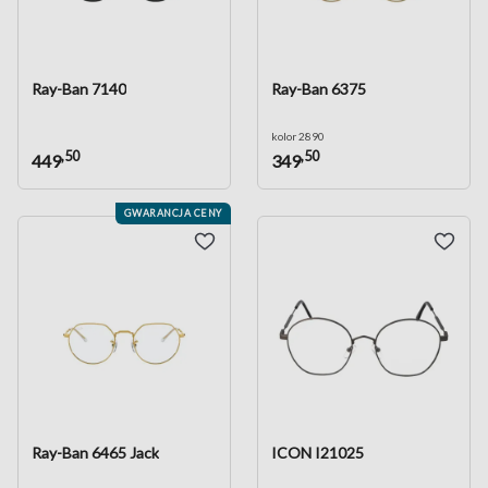
Ray-Ban 7140
Ray-Ban 6375
kolor 2890
,50
,50
449
349
GWARANCJA CENY
Ray-Ban 6465 Jack
ICON I21025