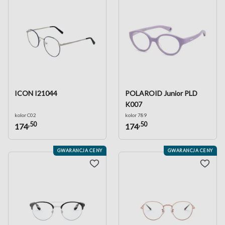
ICON I21044
POLAROID Junior PLD
K007
kolor C02
kolor 789
,50
,50
174
174
GWARANCJA CENY
GWARANCJA CENY