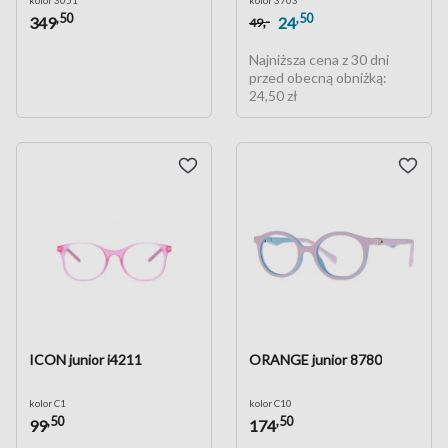
,50
,50
,-
349
24
49
Najniższa cena z 30 dni
przed obecną obniżką:
24,50 zł
ICON junior i4211
ORANGE junior 8780
kolor C1
kolor C10
,50
,50
99
174