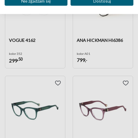
Nie zgadzam się
Dostosuj
VOGUE 4162
ANA HICKMAN HI6386
kolor 352
kolor A01
,50
799
,-
299