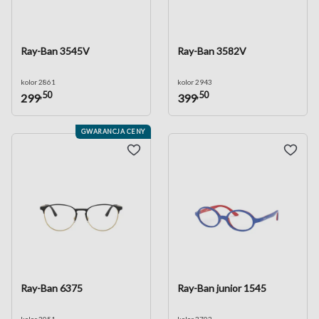
Ray-Ban 3545V
Ray-Ban 3582V
kolor 2861
kolor 2943
,50
,50
299
399
GWARANCJA CENY
Ray-Ban 6375
Ray-Ban junior 1545
kolor 3051
kolor 3703