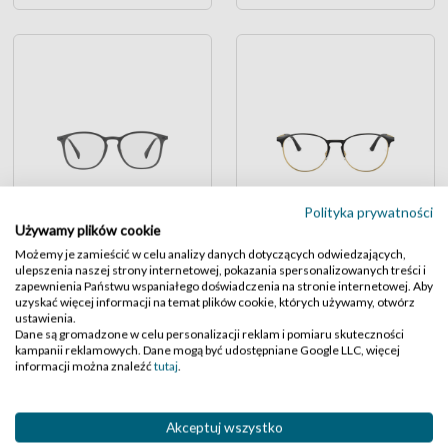
Polityka prywatności
Używamy plików cookie
Ray-Ban 8954
Ray-Ban 6375
Możemy je zamieścić w celu analizy danych dotyczących odwiedzających,
499.5
349.5
,-
,-
ulepszenia naszej strony internetowej, pokazania spersonalizowanych treści i
zapewnienia Państwu wspaniałego doświadczenia na stronie internetowej. Aby
uzyskać więcej informacji na temat plików cookie, których używamy, otwórz
ustawienia.
Dane są gromadzone w celu personalizacji reklam i pomiaru skuteczności
kampanii reklamowych. Dane mogą być udostępniane Google LLC, więcej
informacji można znaleźć
tutaj
.
Akceptuj wszystko