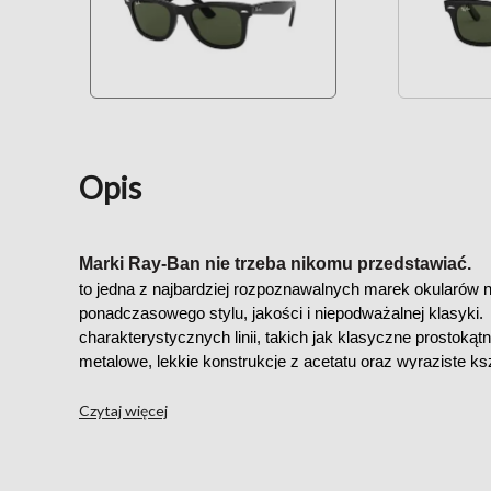
Opis
Marki Ray-Ban nie trzeba nikomu przedstawiać.
to jedna z najbardziej rozpoznawalnych marek okularów n
ponadczasowego stylu, jakości i niepodważalnej klasyki.  
charakterystycznych linii, takich jak klasyczne prostoką
metalowe, lekkie konstrukcje z acetatu oraz wyraziste ksz
popkultury. 
Czytaj więcej
Niezależnie od tego, czy wybierasz elegancki metalowy fron
zauszniki czy masywną acetatową ramę - każda para zap
komfort noszenia przez cały dzień. 