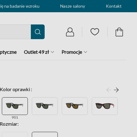
ę na badanie wzroku
Nasze salony
Kontakt
optyczne
Outlet 49 zł
Promocje
Kolor oprawki :
901
Rozmiar: