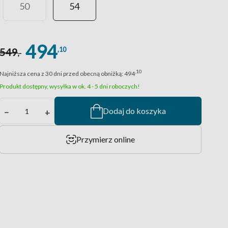
50
54
494
,10
549
,-
,10
Najniższa cena z 30 dni przed obecną obniżką:
494
Produkt dostępny, wysyłka w ok. 4 - 5 dni roboczych!
Dodaj do koszyka
−
+
Przymierz online