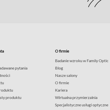
nta
O firmie
Badanie wzroku w Family Optic
zadawane pytania
Blog
tności
Nasze salony
ktu
O firmie
roduktu
Kariera
sty produktu
Wirtualna przymierzalnia
Specjalistyczne usługi optyczne