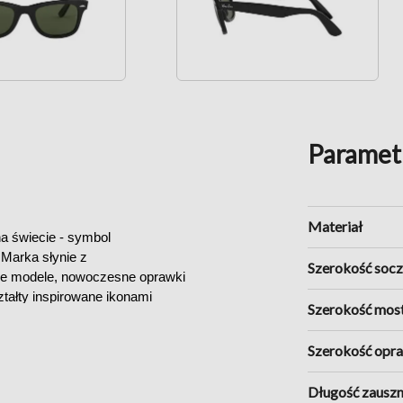
Paramet
Materiał
a świecie - symbol 
Marka słynie z 
Szerokość soc
tne modele, nowoczesne oprawki 
tałty inspirowane ikonami 
Szerokość mos
Szerokość opr
t, subtelne detale, cienkie 
ewnia idealne dopasowanie i 
Długość zauszn