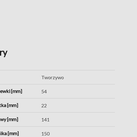
ry
Tworzywo
zewki [mm]
54
tka [mm]
22
awy [mm]
141
ika [mm]
150