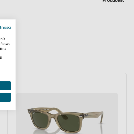
tności
enia
Państwu
i na
ii