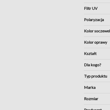
Filtr UV
 czerni i havany, po bardziej 
. Marka pozostaje 
wierna 
Polaryzacja
ne logo na zauszniku, 
raz kultowe profile sprawiają, 
Kolor soczewe
n z charakterem.
Kolor oprawy
wno do eleganckich stylizacji, 
Kształt
Dla kogo?
Typ produktu
Marka
Rozmiar
Producent