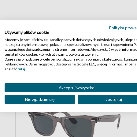
Polityka prywa
Używamy plików cookie
Możemy je zamieścić w celu analizy danych dotyczących odwiedzających, ulepsz
naszej strony internetowej, pokazania spersonalizowanych treści i zapewnienia 
High-contrast mode
wspaniałego doświadczenia na stronie internetowej. Aby uzyskać więcej informacj
Podobne produkty:
temat plików cookie, których używamy, otwórz ustawienia.
Dane są gromadzone w celu personalizacji reklam i pomiaru skuteczności kampan
reklamowych. Dane mogą być udostępniane Google LLC, więcej informacji można
znaleźć
tutaj
.
Akceptuj wszystko
Nie zgadzam się
Dostosuj