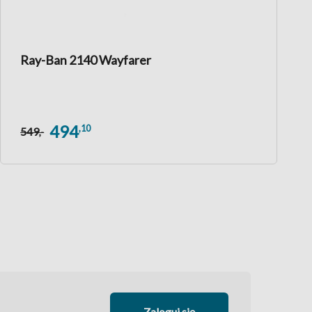
Ray-Ban 2140 Wayfarer
494
,10
549
,-
Zaloguj się