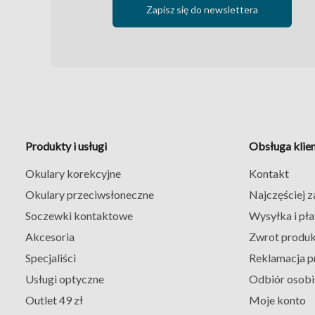
Zapisz się do newslettera
Produkty i usługi
Obsługa klie
Okulary korekcyjne
Kontakt
Okulary przeciwsłoneczne
Najczęściej 
Soczewki kontaktowe
Wysyłka i pła
Akcesoria
Zwrot produ
Specjaliści
Reklamacja p
Usługi optyczne
Odbiór osobi
Outlet 49 zł
Moje konto