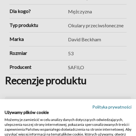
Dla kogo?
Mężczyzna
Typ produktu
Okulary przeciwsłoneczne
Marka
David Beckham
Rozmiar
53
Producent
SAFILO
Recenzje produktu
Polityka prywatności
David Beckham 7066/F/S
Używamy plików cookie
0.0
/ 5.0
Możemy je zamieścić w celu analizy danych dotyczących odwiedzających,
ulepszenia naszej strony internetowej, pokazania spersonalizowanych treści i
Zaloguj się
zapewnienia Państwu wspaniałego doświadczenia na stronie internetowej. Aby
uzyskać więcej informacji na temat plików cookie, których używamy, otwórz