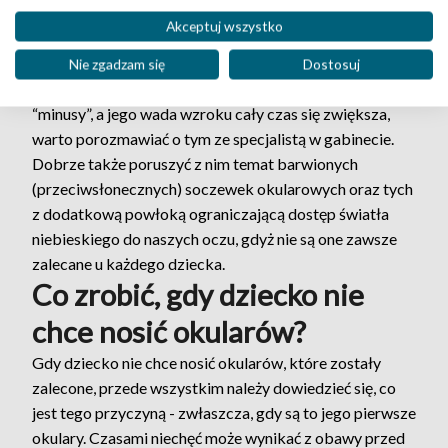
sobie one lepiej z drobnymi “wypadkami”.
Akceptuj wszystko
Od jakiegoś czasu na rynku dostępne są specjalne
soczewki okularowe stworzone po to, by zarządzać
Nie zgadzam się
Dostosuj
progresją krótkowzroczności. Jeśli nasze dziecko nosi
“minusy”, a jego wada wzroku cały czas się zwiększa,
warto porozmawiać o tym ze specjalistą w gabinecie.
Dobrze także poruszyć z nim temat barwionych
(przeciwsłonecznych) soczewek okularowych oraz tych
z dodatkową powłoką ograniczającą dostęp światła
niebieskiego do naszych oczu, gdyż nie są one zawsze
zalecane u każdego dziecka.
Co zrobić, gdy dziecko nie
chce nosić okularów?
Gdy dziecko nie chce nosić okularów, które zostały
zalecone, przede wszystkim należy dowiedzieć się, co
jest tego przyczyną - zwłaszcza, gdy są to jego pierwsze
okulary. Czasami niechęć może wynikać z obawy przed