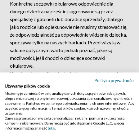
Konkretne soczewki okularowe odpowiednie dla
danego dziecka najczęściej sugerowane są przez
specjalistę z gabinetu lub doradcę sprzedaży, dlatego
jako rodzice lub opiekunowie nie musimy stresować się,
że odpowiedzialność za odpowiednie widzenie dziecka,
spoczywa tylko na naszych barkach. Przed wizytą w
salonie optycznym warto jednak poznać, jakie są
możliwości, jeśli chodzi o dziecięce soczewki
okularowe.
Kupując okulary dla dzieci istotnym aspektem jest ich
Polityka prywatności
trwałość. Zazwyczaj są one wystawiane na większe
Używamy plików cookie
próby niż okulary dorosłych, dlatego zamontowane
Możemy je zamieścić w celu analizy danych dotyczących odwiedzających,
soczewki okularowe powinny być bardziej wytrzymałe.
ulepszenia naszej strony internetowej, pokazania spersonalizowanych treści i
zapewnienia Państwu wspaniałego doświadczenia na stronie internetowej. Aby
Osiągniemy to poprzez wybór odpowiedniego
uzyskać więcej informacji na temat plików cookie, których używamy, otwórz
materiału (np. Trivex) lub wyższego współczynnika
ustawienia.
Dane są gromadzone w celu personalizacji reklam i pomiaru skuteczności
załamania światła (wyższego indeksu) soczewki. Choć
kampanii reklamowych. Dane mogą być udostępniane Google LLC, więcej
wybór takich soczewek nie zagwarantuje, że okulary
informacji można znaleźć
tutaj
.
przetrwają upadek z huśtawki, tak na pewno poradzą