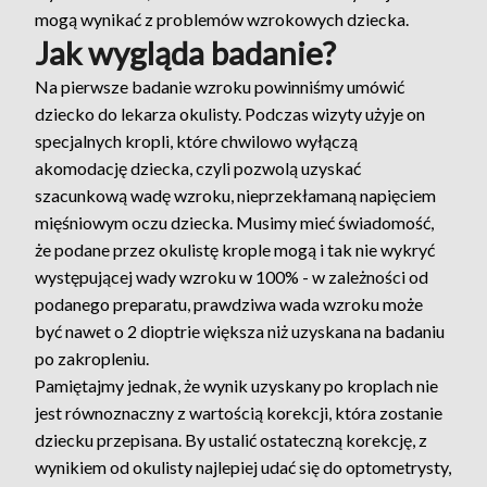
mogą wynikać z problemów wzrokowych dziecka.
Jak wygląda badanie?
Na pierwsze badanie wzroku powinniśmy umówić
dziecko do lekarza okulisty. Podczas wizyty użyje on
specjalnych kropli, które chwilowo wyłączą
akomodację dziecka, czyli pozwolą uzyskać
szacunkową wadę wzroku, nieprzekłamaną napięciem
mięśniowym oczu dziecka. Musimy mieć świadomość,
że podane przez okulistę krople mogą i tak nie wykryć
występującej wady wzroku w 100% - w zależności od
podanego preparatu, prawdziwa wada wzroku może
być nawet o 2 dioptrie większa niż uzyskana na badaniu
po zakropleniu.
Pamiętajmy jednak, że wynik uzyskany po kroplach nie
jest równoznaczny z wartością korekcji, która zostanie
dziecku przepisana. By ustalić ostateczną korekcję, z
wynikiem od okulisty najlepiej udać się do optometrysty,