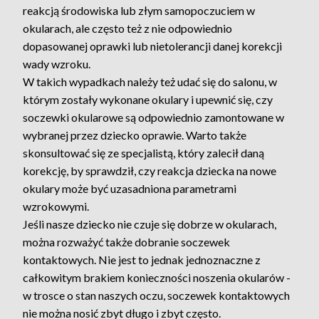
reakcją środowiska lub złym samopoczuciem w
okularach, ale często też z nie odpowiednio
dopasowanej oprawki lub nietolerancji danej korekcji
wady wzroku.
W takich wypadkach należy też udać się do salonu, w
którym zostały wykonane okulary i upewnić się, czy
soczewki okularowe są odpowiednio zamontowane w
wybranej przez dziecko oprawie. Warto także
skonsultować się ze specjalistą, który zalecił daną
korekcję, by sprawdził, czy reakcja dziecka na nowe
okulary może być uzasadniona parametrami
wzrokowymi.
Jeśli nasze dziecko nie czuje się dobrze w okularach,
można rozważyć także dobranie soczewek
kontaktowych. Nie jest to jednak jednoznaczne z
całkowitym brakiem konieczności noszenia okularów -
w trosce o stan naszych oczu, soczewek kontaktowych
nie można nosić zbyt długo i zbyt często.