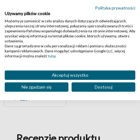
TOM LAKE 2284S
TOM LAKE 2214S
Polityka prywatności
,40
,40
,-
,-
329
329
549
549
Używamy plików cookie
Możemy je zamieścić w celu analizy danych dotyczących odwiedzających,
ulepszenia naszej strony internetowej, pokazania spersonalizowanych treści i
zapewnienia Państwu wspaniałego doświadczenia na stronie internetowej. Aby
uzyskać więcej informacji na temat plików cookie, których używamy, otwórz
ustawienia.
Dane są gromadzone w celu personalizacji reklam i pomiaru skuteczności
kampanii reklamowych. Dane mogą być udostępniane Google LLC, więcej
informacji można znaleźć
tutaj
.
Akceptuj wszystko
Nie zgadzam się
Dostosuj
TOM LAKE 2232S
,40
,-
329
549
Recenzje produktu