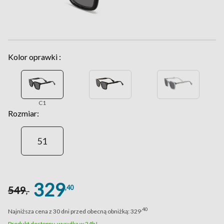
Kolor oprawki :
C1
Rozmiar:
51
329
,40
549
,-
,40
Najniższa cena z 30 dni przed obecną obniżką:
329
Produkt dostępny, wysyłka w 24h!