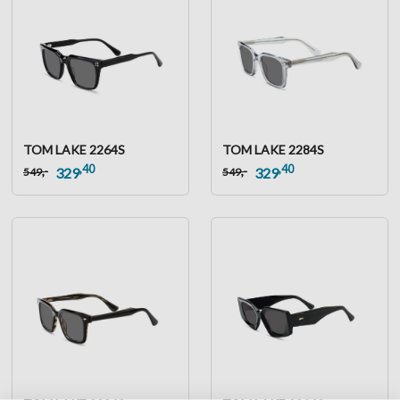
TOM LAKE 2264S
TOM LAKE 2284S
,40
,40
,-
,-
329
329
549
549