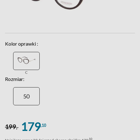
Kolor oprawki :
C
Rozmiar:
50
179
,10
199
,-
,10