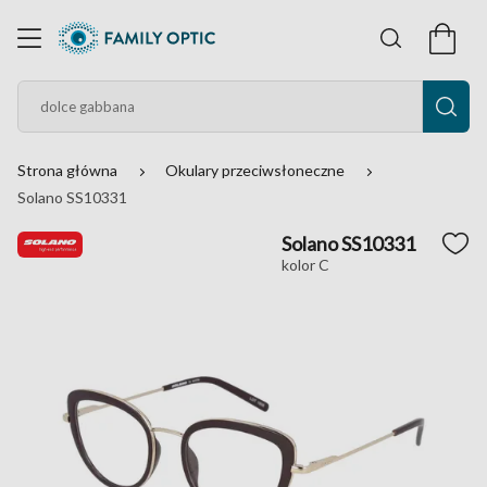
Strona główna
Okulary przeciwsłoneczne
Solano SS10331
Solano SS10331
kolor C