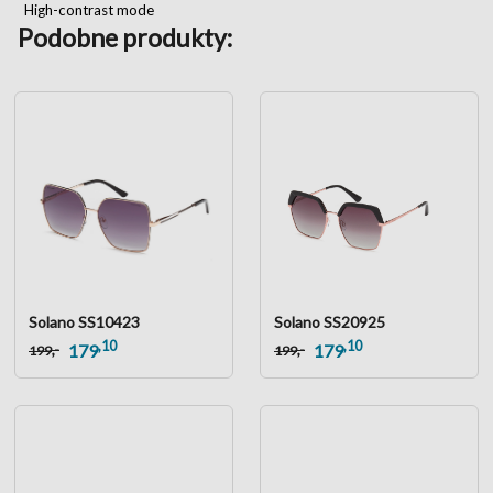
High-contrast mode
Podobne produkty:
Solano SS10423
Solano SS20925
,10
,10
,-
,-
179
179
199
199