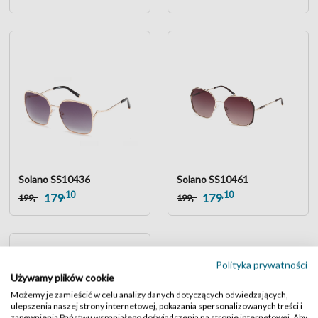
Solano SS10436
Solano SS10461
,10
,10
,-
,-
179
179
199
199
Polityka prywatności
Używamy plików cookie
Możemy je zamieścić w celu analizy danych dotyczących odwiedzających,
ulepszenia naszej strony internetowej, pokazania spersonalizowanych treści i
zapewnienia Państwu wspaniałego doświadczenia na stronie internetowej. Aby