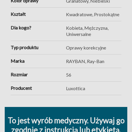
Kolor oprawy
Granatowy, Niebieski
Kształt
Kwadratowe, Prostokątne
Dla kogo?
Kobieta, Mężczyzna,
Uniwersalne
Typ produktu
Oprawy korekcyjne
Marka
RAYBAN, Ray-Ban
Rozmiar
56
Producent
Luxottica
To jest wyrób medyczny. Używaj go
zgodnie z instrukcją lub etykietą.