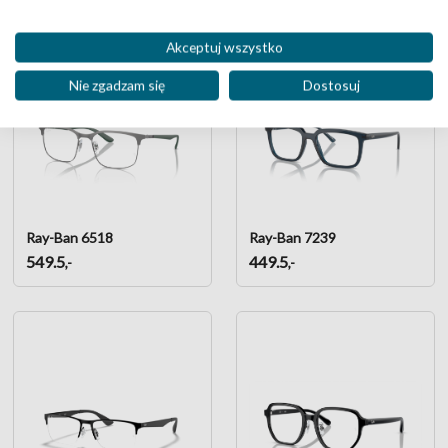
Akceptuj wszystko
Nie zgadzam się
Dostosuj
Ray-Ban 6518
Ray-Ban 7239
549.5
449.5
,-
,-