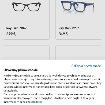
Ray-Ban 7047
Ray-Ban 7217
299.5
349.5
,-
,-
Polityka prywatności
Używamy plików cookie
Możemy je zamieścić w celu analizy danych dotyczących odwiedzających,
ulepszenia naszej strony internetowej, pokazania spersonalizowanych treści i
zapewnienia Państwu wspaniałego doświadczenia na stronie internetowej. Aby
uzyskać więcej informacji na temat plików cookie, których używamy, otwórz
ustawienia.
Ray-Ban 5154 Clubmaster
Ray-Ban 6513
Dane są gromadzone w celu personalizacji reklam i pomiaru skuteczności
kampanii reklamowych. Dane mogą być udostępniane Google LLC, więcej
399.5
449.5
,-
,-
informacji można znaleźć
tutaj
.