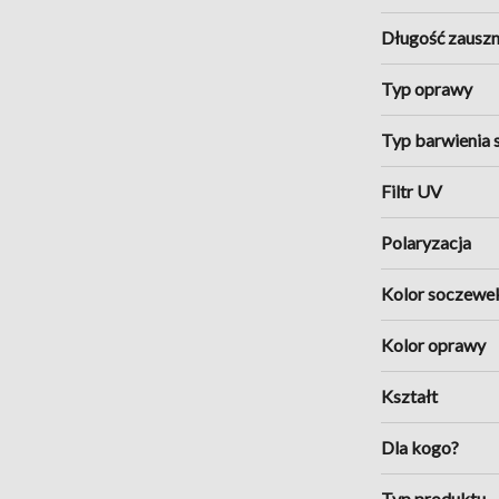
anty. Marka pozostaje wierna
Długość zauszn
ne logo
na zauszniku,
tu oraz kultowe profile
Typ oprawy
cenią design z charakterem.
no do eleganckich stylizacji,
Typ barwienia 
Filtr UV
Polaryzacja
Kolor soczewe
Kolor oprawy
Kształt
Dla kogo?
Typ produktu