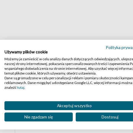
Polityka prywa
Używamy plików cookie
Możemy je zamieścić w celu analizy danych dotyczących odwiedzających, ulepsz
naszej strony internetowej, pokazania spersonalizowanych treści i zapewnienia 
wspaniałego doświadczenia na stronie internetowej. Aby uzyskać więcej informacj
temat plików cookie, których używamy, otwórz ustawienia.
Dane są gromadzone w celu personalizacji reklam i pomiaru skuteczności kampan
reklamowych. Dane mogą być udostępniane Google LLC, więcej informacji można
High-contrast mode
znaleźć
tutaj
.
Podobne produkty:
Akceptuj wszystko
Nie zgadzam się
Dostosuj