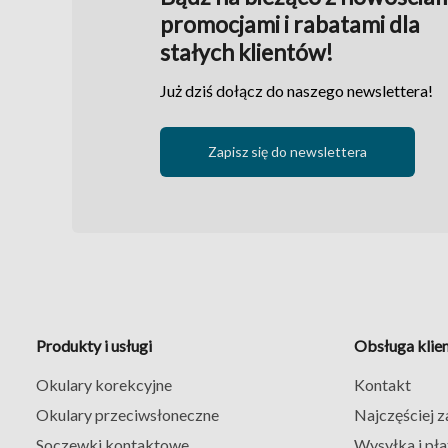
promocjami i rabatami dla
stałych klientów!
Już dziś dołącz do naszego newslettera!
Zapisz się do newslettera
Produkty i usługi
Obsługa klie
Okulary korekcyjne
Kontakt
Okulary przeciwsłoneczne
Najczęściej 
Soczewki kontaktowe
Wysyłka i pła