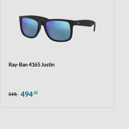
Ray-Ban 4165 Justin
494
,10
549
,-