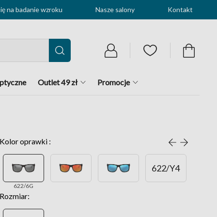
ę na badanie wzroku
Nasze salony
Kontakt
optyczne
Outlet 49 zł
Promocje
Kolor oprawki :
622/Y4
622/6G
Rozmiar: