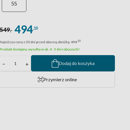
55
494
,10
549
,-
,10
Najniższa cena z 30 dni przed obecną obniżką:
494
Produkt dostępny, wysyłka w ok. 4 - 5 dni roboczych!
Dodaj do koszyka
−
+
Przymierz online