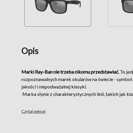
Opis
Marki Ray-Ban nie trzeba nikomu przedstawiać.
To jed
rozpoznawalnych marek okularów na świecie - symbol
jakości i niepodważalnej klasyki.
Marka słynie z charakterystycznych linii, takich jak k
nowoczesne oprawki metalowe, lekkie konstrukcje z ac
inspirowane ikonami popkultury. Niezależnie od tego, 
Czytaj więcej
metalowy front, subtelne detale, cienkie zauszniki cz
każda para zapewnia idealne dopasowanie i komfort nos
Ray-Ban to także szeroka gama kolorów
: od stonowane