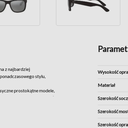
Paramet
na z najbardziej
Wysokość opr
 ponadczasowego stylu,
Materiał
lasyczne prostokątne modele,
etatu oraz wyraziste kształty
Szerokość soc
czy wybierasz elegancki
Szerokość mos
y masywną acetatową ramę -
zenia przez cały dzień.
Szerokość opr
j czerni i havany, po bardziej