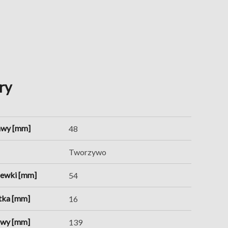
ry
awy [mm]
48
Tworzywo
zewki [mm]
54
tka [mm]
16
awy [mm]
139