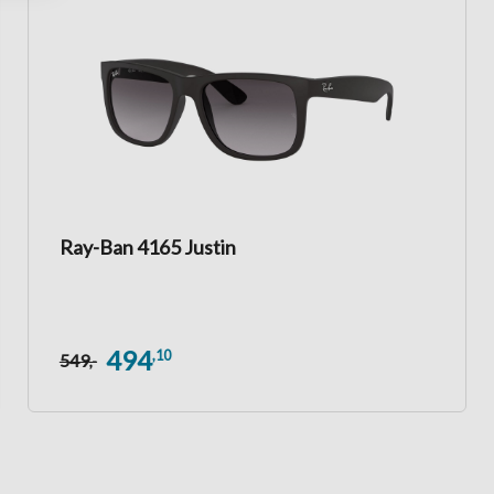
Ray-Ban 4165 Justin
494
,10
549
,-