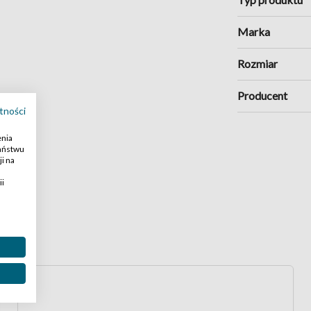
Marka
Rozmiar
Producent
tności
enia
Państwu
i na
ii