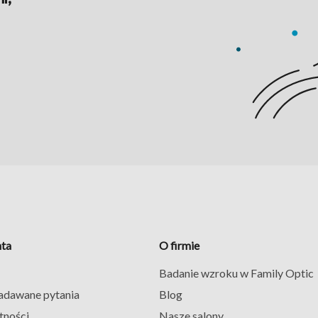
nta
O firmie
Badanie wzroku w Family Optic
zadawane pytania
Blog
tności
Nasze salony