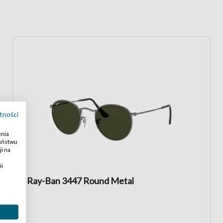
tności
enia
Państwu
i na
ii
Ray-Ban 3447 Round Metal