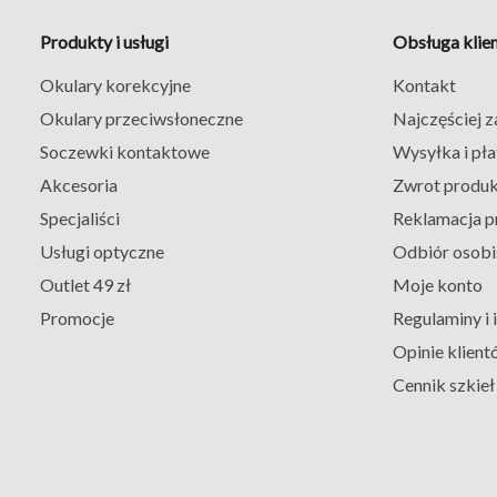
Produkty i usługi
Obsługa klie
Okulary korekcyjne
Kontakt
Okulary przeciwsłoneczne
Najczęściej 
Soczewki kontaktowe
Wysyłka i pła
Akcesoria
Zwrot produ
Specjaliści
Reklamacja p
Usługi optyczne
Odbiór osobi
Outlet 49 zł
Moje konto
Promocje
Regulaminy i
Opinie klient
Cennik szkie