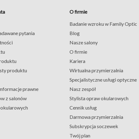
nta
O firmie
Badanie wzroku w Family Optic
zadawane pytania
Blog
tności
Nasze salony
ktu
O firmie
roduktu
Kariera
sty produktu
Wirtualna przymierzalnia
Specjalistyczne usługi optyczne
 informacje prawne
Nasz zespół
ów z salonów
Stylista opraw okularowych
ł okularowych
Cennik usług
Darmowa przymierzalnia
Subskrypcja soczewek
Twój plan