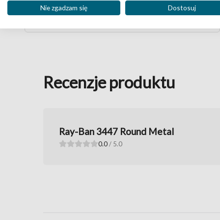
494
,10
Nie zgadzam się
Dostosuj
549
,-
Recenzje produktu
Ray-Ban 3447 Round Metal
0.0
/ 5.0