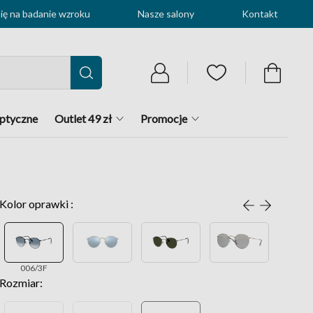
ę na badanie wzroku
Nasze salony
Kontakt
optyczne
Outlet 49 zł
Promocje
Kolor oprawki :
006/3F
Rozmiar: