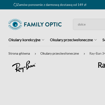
Zamów ponownie z darmową dostawą od 149 zł
Okulary korekcyjne
Okulary przeciwsłoneczne
S
Strona główna
Okulary przeciwsłoneczne
Ray-Ban 3
Ra