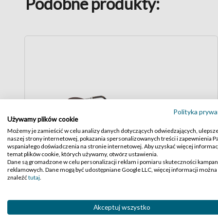
Podobne produkty:
Polityka prywa
Używamy plików cookie
Możemy je zamieścić w celu analizy danych dotyczących odwiedzających, ulepsz
naszej strony internetowej, pokazania spersonalizowanych treści i zapewnienia 
wspaniałego doświadczenia na stronie internetowej. Aby uzyskać więcej informacj
temat plików cookie, których używamy, otwórz ustawienia.
Dane są gromadzone w celu personalizacji reklam i pomiaru skuteczności kampan
reklamowych. Dane mogą być udostępniane Google LLC, więcej informacji można
Ray-Ban 3447 Round Metal
znaleźć
tutaj
.
Akceptuj wszystko