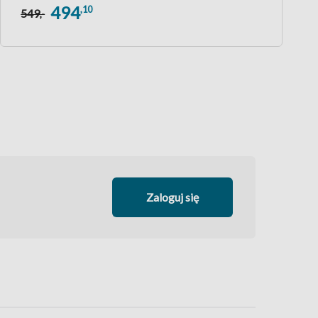
494
,10
549
,-
Zaloguj się