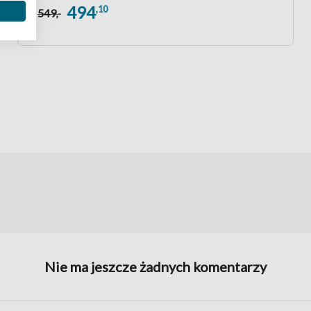
494
,10
549
,-
Nie ma jeszcze żadnych komentarzy