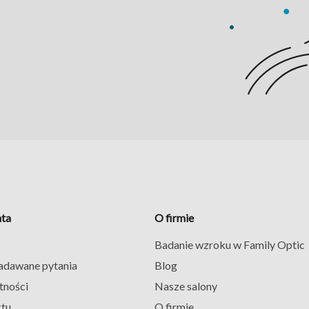
nta
O firmie
Badanie wzroku w Family Optic
zadawane pytania
Blog
tności
Nasze salony
ktu
O firmie