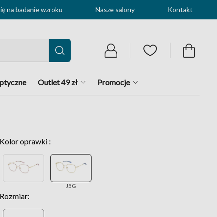
ę na badanie wzroku
Nasze salony
Kontakt
optyczne
Outlet 49 zł
Promocje
Kolor oprawki :
J5G
Rozmiar: