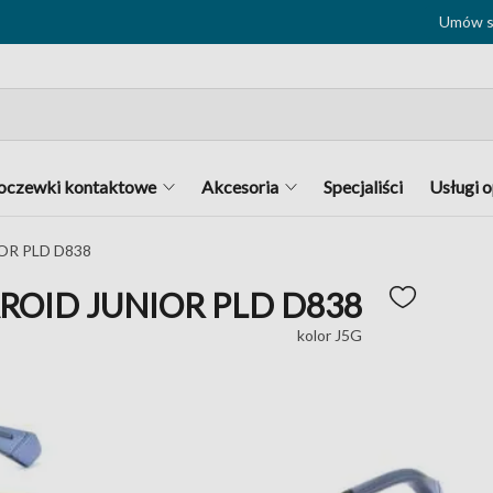
Umów si
oczewki kontaktowe
Akcesoria
Specjaliści
Usługi 
OR PLD D838
ROID JUNIOR PLD D838
kolor J5G