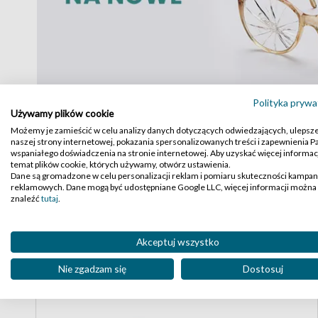
Polityka prywa
Używamy plików cookie
Możemy je zamieścić w celu analizy danych dotyczących odwiedzających, ulepsz
naszej strony internetowej, pokazania spersonalizowanych treści i zapewnienia 
wspaniałego doświadczenia na stronie internetowej. Aby uzyskać więcej informacj
temat plików cookie, których używamy, otwórz ustawienia.
Dane są gromadzone w celu personalizacji reklam i pomiaru skuteczności kampan
High-contrast mode
reklamowych. Dane mogą być udostępniane Google LLC, więcej informacji można
Podobne produkty:
znaleźć
tutaj
.
Akceptuj wszystko
Nie zgadzam się
Dostosuj