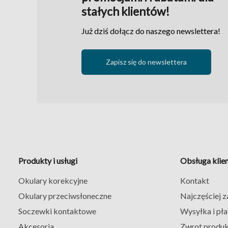
stałych klientów!
Już dziś dołącz do naszego newslettera!
Zapisz się do newslettera
Produkty i usługi
Obsługa klie
Okulary korekcyjne
Kontakt
Okulary przeciwsłoneczne
Najczęściej 
Soczewki kontaktowe
Wysyłka i pła
Akcesoria
Zwrot produ