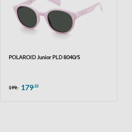
POLAROID Junior PLD 8040/S
179
,10
199
,-