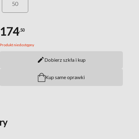
50
174
,50
Produkt niedostępny
Dobierz szkła i kup
Kup same oprawki
ry