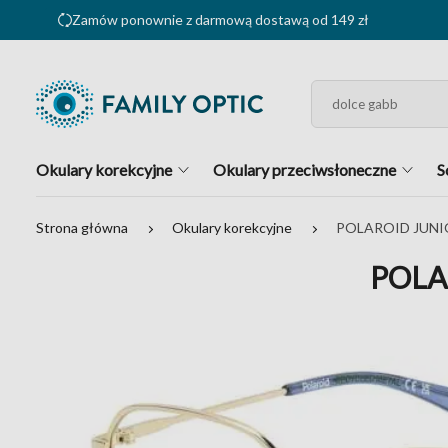
Zamów ponownie z darmową dostawą od 149 zł
Okulary korekcyjne
Okulary przeciwsłoneczne
S
Strona główna
Okulary korekcyjne
POLAROID JUNI
POLA