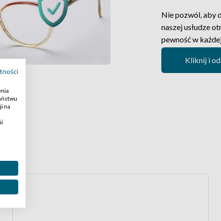
Nie pozwól, aby d
naszej usłudze ot
pewność w każdej 
Kliknij i 
tności
enia
Państwu
i na
ii