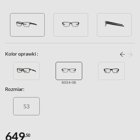
Kolor oprawki :
8034-08
Rozmiar:
53
649
,50