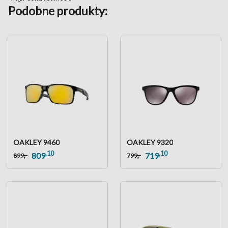
Podobne produkty:
OAKLEY 9460
OAKLEY 9320
,10
,10
,-
,-
809
719
899
799