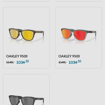
OAKLEY 9503
OAKLEY 9503
,10
,10
,-
,-
1034
1034
1149
1149