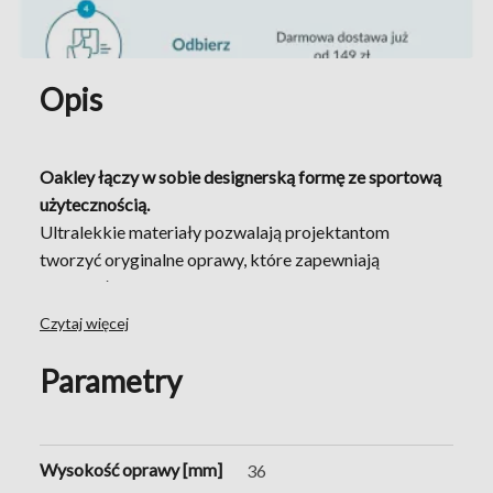
Opis
Oakley łączy w sobie designerską formę ze sportową
użytecznością.
Ultralekkie materiały pozwalają projektantom
tworzyć oryginalne oprawy, które zapewniają
doskonałe pole widzenia oraz stabilnie utrzymują się
na twarzy, nawet w wymagających warunkach
Czytaj więcej
otoczenia.
Oakley od początku swego istnienia stawia na
Parametry
kreatywność i praktyczność. Marka ma na swoim
koncie około 600 patentów technologicznych i
wzorniczych, co plasuje ją jako jedną z najbardziej
Wysokość oprawy [mm]
36
innowacyjnych i rozwiniętych technologicznie marek