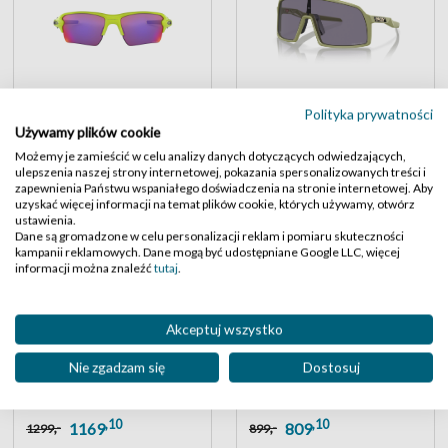
Polityka prywatności
OAKLEY 9188
OAKLEY 9462
Używamy plików cookie
,10
,10
,-
,-
764
629
849
699
Możemy je zamieścić w celu analizy danych dotyczących odwiedzających,
ulepszenia naszej strony internetowej, pokazania spersonalizowanych treści i
zapewnienia Państwu wspaniałego doświadczenia na stronie internetowej. Aby
uzyskać więcej informacji na temat plików cookie, których używamy, otwórz
ustawienia.
Dane są gromadzone w celu personalizacji reklam i pomiaru skuteczności
kampanii reklamowych. Dane mogą być udostępniane Google LLC, więcej
informacji można znaleźć
tutaj
.
Akceptuj wszystko
Nie zgadzam się
Dostosuj
OAKLEY 9403
OAKLEY 9229
,10
,10
,-
,-
1169
809
1299
899