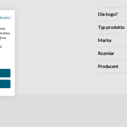
Dla kogo?
tności
Typ produktu
enia
Państwu
i na
Marka
ii
Rozmiar
Producent