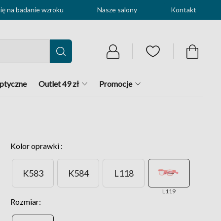
ę na badanie wzroku
Nasze salony
Kontakt
optyczne
Outlet 49 zł
Promocje
Kolor oprawki :
K583
K584
L118
L119
Rozmiar: