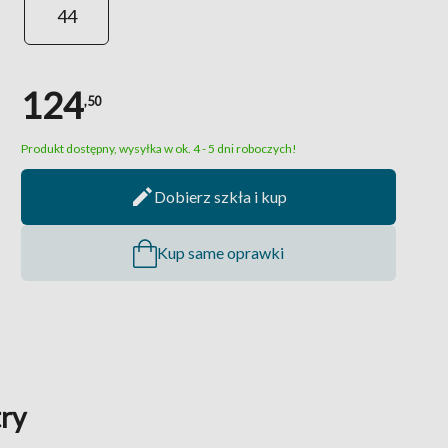
44
124
,50
Produkt dostępny, wysyłka w ok. 4 - 5 dni roboczych!
Dobierz szkła i kup
Kup same oprawki
ry