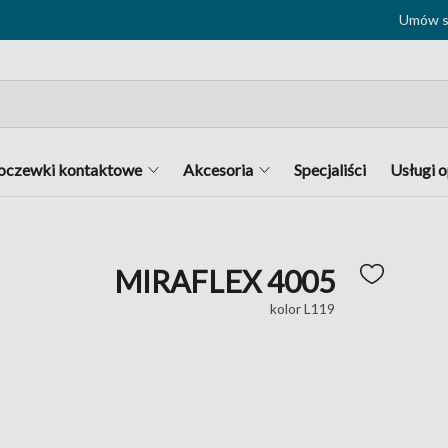
Umów si
oczewki kontaktowe
Akcesoria
Specjaliści
Usługi 
MIRAFLEX 4005
kolor L119