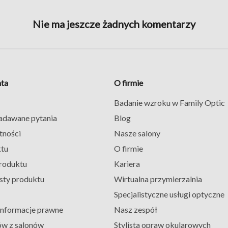
Nie ma jeszcze żadnych komentarzy
nta
O firmie
Badanie wzroku w Family Optic
zadawane pytania
Blog
tności
Nasze salony
ktu
O firmie
roduktu
Kariera
sty produktu
Wirtualna przymierzalnia
Specjalistyczne usługi optyczne
 informacje prawne
Nasz zespół
ów z salonów
Stylista opraw okularowych