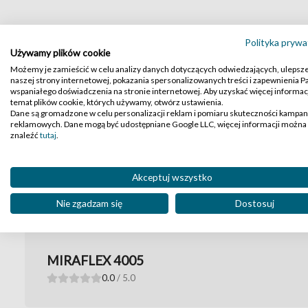
Polityka prywa
Używamy plików cookie
Możemy je zamieścić w celu analizy danych dotyczących odwiedzających, ulepsz
naszej strony internetowej, pokazania spersonalizowanych treści i zapewnienia 
wspaniałego doświadczenia na stronie internetowej. Aby uzyskać więcej informacj
temat plików cookie, których używamy, otwórz ustawienia.
Dane są gromadzone w celu personalizacji reklam i pomiaru skuteczności kampan
reklamowych. Dane mogą być udostępniane Google LLC, więcej informacji można
znaleźć
tutaj
.
Akceptuj wszystko
Recenzje produktu
Nie zgadzam się
Dostosuj
MIRAFLEX 4005
0.0
/ 5.0