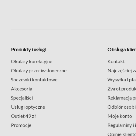
Produkty i usługi
Obsługa klie
Okulary korekcyjne
Kontakt
Okulary przeciwsłoneczne
Najczęściej 
Soczewki kontaktowe
Wysyłka i pła
Akcesoria
Zwrot produ
Specjaliści
Reklamacja p
Usługi optyczne
Odbiór osobi
Outlet 49 zł
Moje konto
Promocje
Regulaminy i
Opinie klient