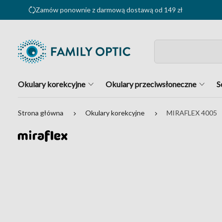
Zamów ponownie z darmową dostawą od 149 zł
Okulary korekcyjne
Okulary przeciwsłoneczne
S
Strona główna
Okulary korekcyjne
MIRAFLEX 4005