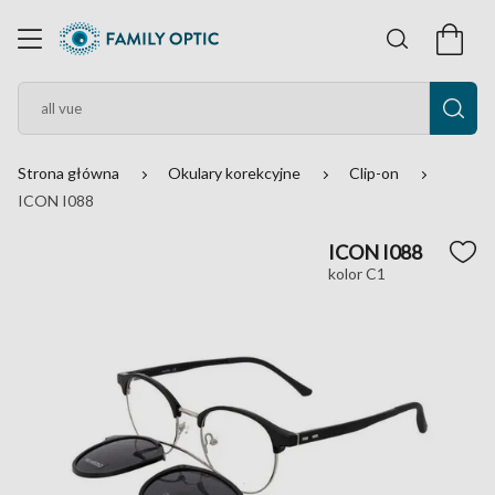
Strona główna
Okulary korekcyjne
Clip-on
ICON I088
ICON I088
kolor C1