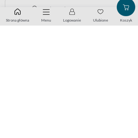
Znajdź najbliższy punkt na mapie
Strona główna
Menu
Logowanie
Ulubione
Koszyk
Adres do korespondencji:
Avenir Medical Poland sp. z o.o.
ul. Krakowska 29 D, 50-424 Wrocław
Dane do kontaktu:
+48 71 758 24 60
info@familyoptic.pl
Znajdź nas na:
Metody płatności: