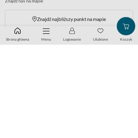
Znajdź nas na mapie
Znajdź najbliższy punkt na mapie
Strona główna
Menu
Logowanie
Ulubione
Koszyk
Adres do korespondencji:
Avenir Medical Poland sp. z o.o.
ul. Krakowska 29 D, 50-424 Wrocław
Dane do kontaktu:
+48 71 758 24 60
info@familyoptic.pl
Znajdź nas na: