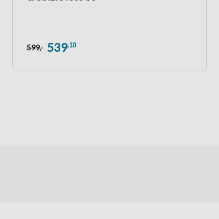
539
,10
599
,-