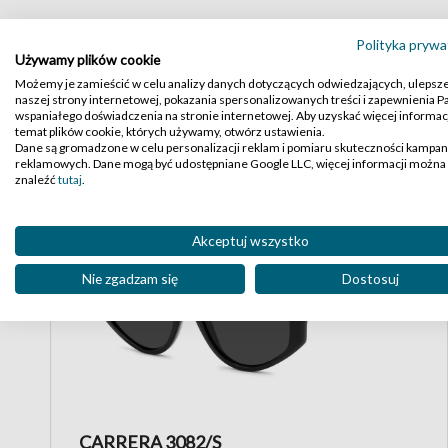
Polityka prywa
High-contrast mode
Używamy plików cookie
Podobne produkty:
Możemy je zamieścić w celu analizy danych dotyczących odwiedzających, ulepsz
naszej strony internetowej, pokazania spersonalizowanych treści i zapewnienia 
wspaniałego doświadczenia na stronie internetowej. Aby uzyskać więcej informacj
temat plików cookie, których używamy, otwórz ustawienia.
Dane są gromadzone w celu personalizacji reklam i pomiaru skuteczności kampan
reklamowych. Dane mogą być udostępniane Google LLC, więcej informacji można
znaleźć
tutaj
.
Akceptuj wszystko
Nie zgadzam się
Dostosuj
CARRERA 3082/S