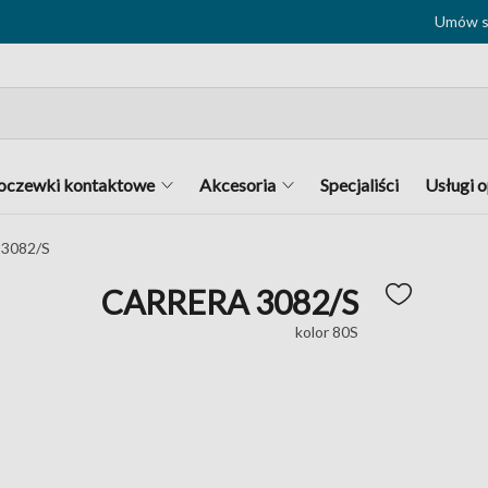
Umów si
oczewki kontaktowe
Akcesoria
Specjaliści
Usługi 
3082/S
CARRERA 3082/S
kolor 80S