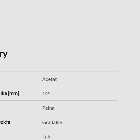
ry
Acetat
ika [mm]
145
Pełna
szkła
Gradalne
Tak