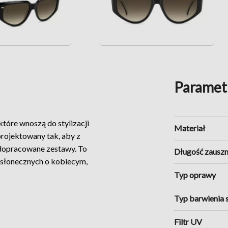
Paramet
tóre wnoszą do stylizacji
Materiał
projektowany tak, aby z
j dopracowane zestawy. To
Długość zauszn
wsłonecznych o kobiecym,
Typ oprawy
tetyczny, dopracowany
Typ barwienia 
e logo
Carrera C
, które
od wersji okulary mogą
Filtr UV
, transparentnym