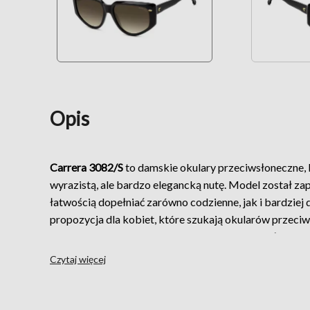
Opis
Carrera 3082/S
to damskie okulary przeciwsłoneczne, k
wyrazistą, ale bardzo elegancką nutę. Model został za
łatwością dopełniać zarówno codzienne, jak i bardzie
propozycja dla kobiet, które szukają okularów przeci
stylowym charakterze i ponadczasowym wykończeniu.
Acetatowa oprawa zapewnia wygodę noszenia oraz es
Czytaj więcej
wygląd. Całość uzupełniają
metalowe nity
oraz tłoczon
podkreślają markowy charakter modelu. W zależności 
zachwycać klasyczną czernią, efektem dwukolorowym