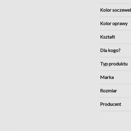
rand Prix
, nawiązującymi do
Kolor soczewe
skie okulary przeciwsłoneczne
e detale.
Kolor oprawy
Kształt
Dla kogo?
Typ produktu
Marka
Rozmiar
Producent