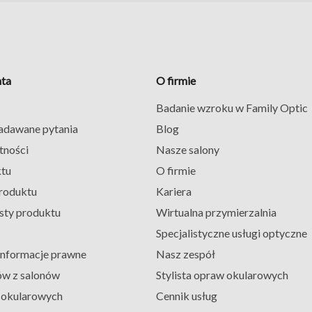
nta
O firmie
Badanie wzroku w Family Optic
zadawane pytania
Blog
tności
Nasze salony
ktu
O firmie
roduktu
Kariera
sty produktu
Wirtualna przymierzalnia
Specjalistyczne usługi optyczne
 informacje prawne
Nasz zespół
ów z salonów
Stylista opraw okularowych
ł okularowych
Cennik usług