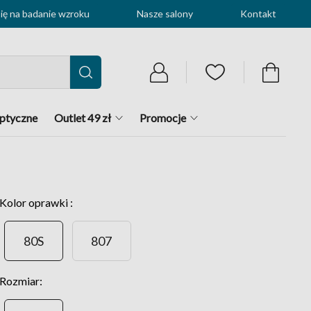
ę na badanie wzroku
Nasze salony
Kontakt
optyczne
Outlet 49 zł
Promocje
Kolor oprawki :
80S
807
Rozmiar: