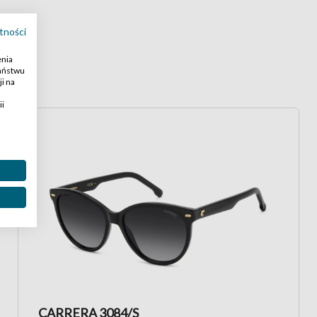
tności
enia
Państwu
i na
ii
CARRERA 3084/S