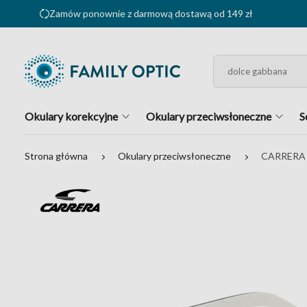
Zamów ponownie z darmową dostawą od 149 zł
Okulary korekcyjne
Okulary przeciwsłoneczne
S
Strona główna
Okulary przeciwsłoneczne
CARRERA 