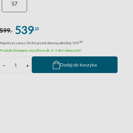
57
539
,10
599
,-
,10
Najniższa cena z 30 dni przed obecną obniżką:
539
Produkt dostępny, wysyłka w ok. 4 - 5 dni roboczych!
Dodaj do koszyka
−
+