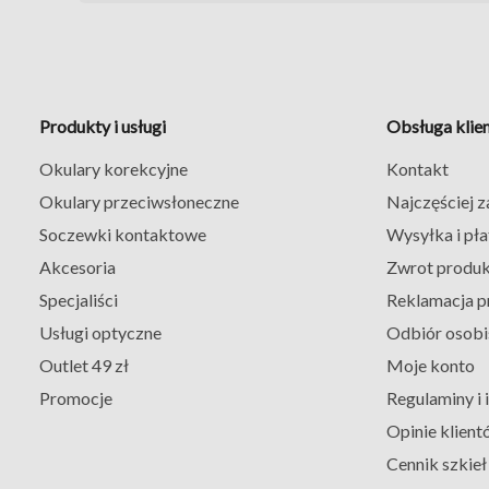
Produkty i usługi
Obsługa klie
Okulary korekcyjne
Kontakt
Okulary przeciwsłoneczne
Najczęściej 
Soczewki kontaktowe
Wysyłka i pła
Akcesoria
Zwrot produ
Specjaliści
Reklamacja p
Usługi optyczne
Odbiór osobi
Outlet 49 zł
Moje konto
Promocje
Regulaminy i
Opinie klient
Cennik szkie