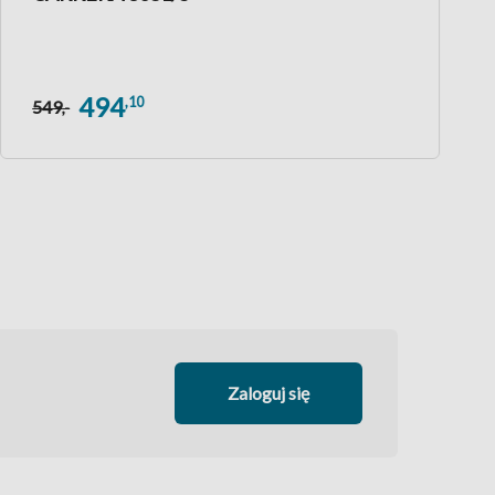
494
,10
549
,-
Zaloguj się