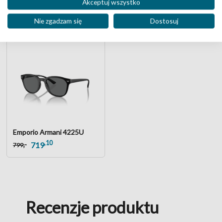
,10
,10
Akceptuj wszystko
,-
,-
629
629
699
699
Nie zgadzam się
Dostosuj
Emporio Armani 4225U
,10
,-
719
799
Recenzje produktu