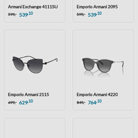
Armani Exchange 4111SU
Emporio Armani 2095
,10
,10
,-
,-
539
539
599
599
Emporio Armani 2115
Emporio Armani 4220
,10
,10
,-
,-
629
764
699
849